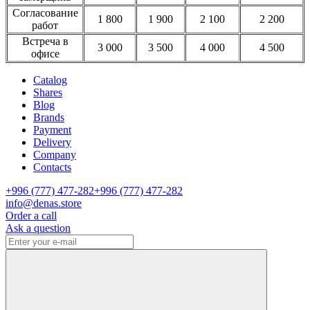
Согласование
1 800
1 900
2 100
2 200
работ
Встреча в
3 000
3 500
4 000
4 500
офисе
Catalog
Shares
Blog
Brands
Payment
Delivery
Company
Contacts
+996 (777) 477-282
+996 (777) 477-282
info@denas.store
Order a call
Ask a question