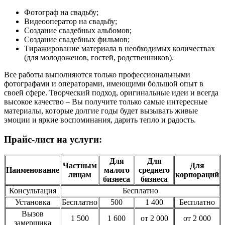
Фотограф на свадьбу;
Видеооператор на свадьбу;
Создание свадебных альбомов;
Создание свадебных фильмов;
Тиражирование материала в необходимых количествах
(для молодоженов, гостей, родственников).
Все работы выполняются только профессиональными
фотографами и операторами, имеющими большой опыт в
своей сфере. Творческий подход, оригинальные идеи и всегда
высокое качество – Вы получите только самые интересные
материалы, которые долгие годы будет вызывать живые
эмоции и яркие воспоминания, дарить тепло и радость.
Прайс-лист на услуги:
Для
Для
Частным
Для
Наименование
малого
среднего
лицам
корпораций
бизнеса
бизнеса
Консультация
Бесплатно
Установка
Бесплатно
500
1 400
Бесплатно
Вызов
1 500
1 600
от 2 000
от 2 000
замерщика